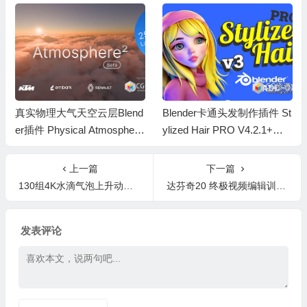
真实物理大气天空云层Blend
Blender卡通头发制作插件 St
er插件 Physical Atmosphere
ylized Hair PRO V4.2.1+使
² v2.7.4
用教程
上一篇
下一篇
130组4K水滴气泡上升动画特效合成高清视频素材 BB v38
达芬奇20 终极视频编辑训练营色彩校正颜色分级视觉效果视频教程+中英文字幕
发表评论