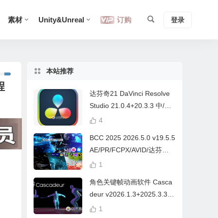
素材
Unity&Unreal
订购
登录
本站推荐
程
达芬奇21 DaVinci Resolve
Studio 21.0.4+20.3.3 中/英
文 Win/Mac
4
BCC 2025 2026.5.0 v19.5.5
AE/PR/FCPX/AVID/达芬奇
视频特效插件Continuum Wi
1
n/Mac Intel/M芯片
角色关键帧动画软件 Casca
deur v2026.1.3+2025.3.3
Win/Mac+中文字幕教程
1