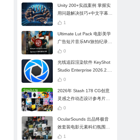
Unity 200+实战案例 掌握实
用问题解决技巧+中文字幕 L
earn Problem Solving
1
Ultimate Lut Pack 电影美学
广告短片音乐MV旅拍纪录片
视频调色预设
0
光线追踪渲染软件 KeyShot
Studio Enterprise 2026.2.1
Win中文版
0
2026年 Stash 178 CG创意
灵感之作动态设计参考片广
告视频动画短片合集
0
OcularSounds 出品终极音
效套装电影元素科幻氛围冲
击无人机音效素材包 Full Ac
1