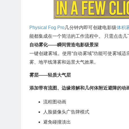
Physical Fog Pro
几分钟内即可创建电影级
体积
能都集成在一个简洁的工作流程中。 只需点击
自动雾化——瞬间营造电影级景深
一键创建雾域。使用“自动雾域”功能可使雾域
雾、地平线薄雾和远景大气效果。
雾层——轻质大气层
添加带有流图、边缘溶解和几何体附近避障的动画雾卡
流程图动画
人脸摄像头广告牌模式
避免碰撞淡出