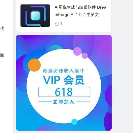
cess Bundle
AI图像生成与编辑软件 Drea
mForge AI 1.0.7 中英文多
语言 Win 本地离线运行
1
功
面