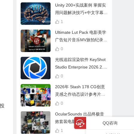
Unity 200+实战案例 掌握实
用问题解决技巧+中文字幕 L
earn Problem Solving
1
Ultimate Lut Pack 电影美学
广告短片音乐MV旅拍纪录片
视频调色预设
0
光线追踪渲染软件 KeyShot
Studio Enterprise 2026.2.1
Win中文版
0
2026年 Stash 178 CG创意
灵感之作动态设计参考片广
告视频动画短片合集
0
投
OcularSounds 出品终极音
效套装电影元素科幻氛围冲
QQ咨询
击无人机音效素材包 Full Ac
1