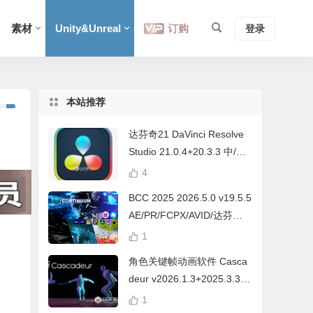
素材
Unity&Unreal
订购
登录
本站推荐
达芬奇21 DaVinci Resolve
Studio 21.0.4+20.3.3 中/英
文 Win/Mac
4
BCC 2025 2026.5.0 v19.5.5
AE/PR/FCPX/AVID/达芬奇
视频特效插件Continuum Wi
1
n/Mac Intel/M芯片
角色关键帧动画软件 Casca
deur v2026.1.3+2025.3.3
Win/Mac+中文字幕教程
1