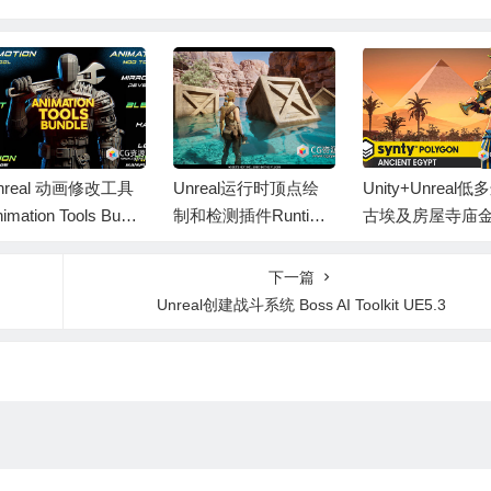
nreal 动画修改工具
Unreal运行时顶点绘
Unity+Unreal
imation Tools Bundl
制和检测插件Runtime
古埃及房屋寺庙
v2.0 UE5.2-5.8
Vertex Paint & Detecti
塔部件素材包 Anci
on Plugin UE5.4-5.8
Egypt
下一篇
Unreal创建战斗系统 Boss AI Toolkit UE5.3