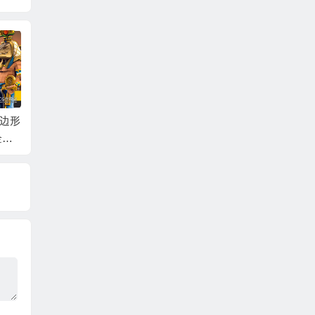
低多边形
UE5海洋浅水模拟水
Unreal AI助手NWIRO
Unre
金字
线效应 Waterline PRO
– AI Integration Kit v1.
Ultra 
ent
v6.4 UE4.27和5.0 – 5.
0.6 UE5.5 – 5.7
9.5 UE
8