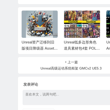
态天空系统
Unreal资产迁移到旧
Unreal低多边形角色
U
ic Sky v
版项目降级器 Asset D
道具素材包4套 POLY
An
8
owngrader v1.35 UE5.
GON
e 
1 – 5.8
上一篇
Unreal高级运动系统框架 GMCv2 UE5.3
发表评论